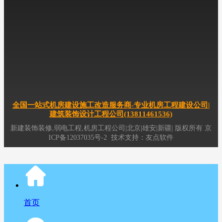
专业机房工程服务商(13811461536),十年公装工程经验,拥有公装,弱电
机房建设运维一站式服务中心,专注机房工程,机房建设,机房装修,机房改造,
机房搬迁,综合布线,网络布线,机房布线,企事业单位办公室空间装修,office空
间室内整体设计与施工,展厅装修,实验室装修,办公室布线,吊顶,墙板,玻璃隔
断,防静电地板,硫酸钙地板,机房供电,动环监控,精密空调,
新疆
公装,
新疆
机
房装修,智慧运维,数据中心机房建设,
新疆
机房维护工程服务事业,北京机房
工程公司,新疆弱电机房工程公司,
新疆
综合布线公司,
新疆
公装装修公司
全国一站式机房建设施工改造服务商-专业机房工程建设公司|
建筑装饰设计工程公司(13811461536)
新建装饰装修,弱电工程,机房工程公司|北京|雄安|新疆|
版权所有
京
ICP备12037035号-2
技术支持：
友点软件
首页