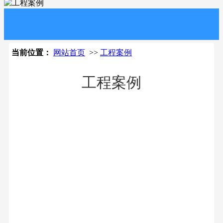
当前位置：
网站首页
>>
工程案例
工程案例
数据中心机房之模块化机柜及PDU电源系统
机房供电系统工程
模块化机柜及PDU 机柜、配
机房供电系统工程 配电柜、
线架、理线器、PDU电源、
强电、UPS电池、备用发电
机柜散热
机、配电箱