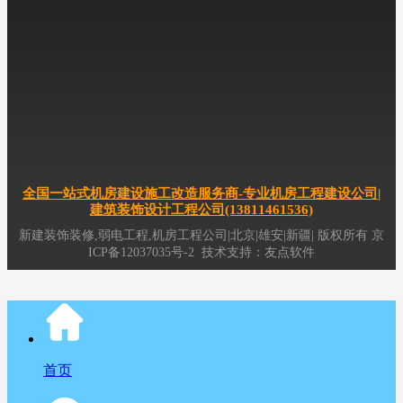
专业机房工程服务商(13811461536),十年公装工程经验,拥有公装,弱电
机房建设运维一站式服务中心,专注机房工程,机房建设,机房装修,机房改造,
机房搬迁,综合布线,网络布线,机房布线,企事业单位办公室空间装修,office空
间室内整体设计与施工,展厅装修,实验室装修,办公室布线,吊顶,墙板,玻璃隔
断,防静电地板,硫酸钙地板,机房供电,动环监控,精密空调,
新疆
公装,
新疆
机
房装修,智慧运维,数据中心机房建设,
新疆
机房维护工程服务事业,北京机房
工程公司,新疆弱电机房工程公司,
新疆
综合布线公司,
新疆
公装装修公司
全国一站式机房建设施工改造服务商-专业机房工程建设公司|
建筑装饰设计工程公司(13811461536)
新建装饰装修,弱电工程,机房工程公司|北京|雄安|新疆|
版权所有
京
ICP备12037035号-2
技术支持：
友点软件
首页